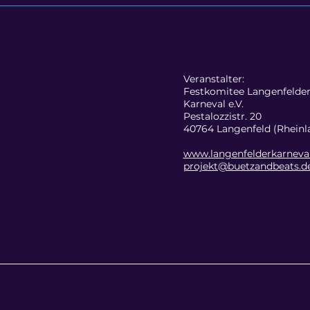
Veranstalter:
Festkomitee Langenfelde
Karneval e.V.
Pestalozzistr. 20
40764 Langenfeld (Rheinl
www.langenfelderkarneval
projekt@buetzandbeats.d