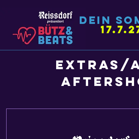
Dein so
17.7.2
Extras/
Aftersh