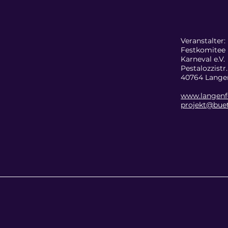
Veranstalter:
Festkomitee 
Karneval e.V.
Pestalozzistr
40764 Langen
www.langenfe
projekt@bue